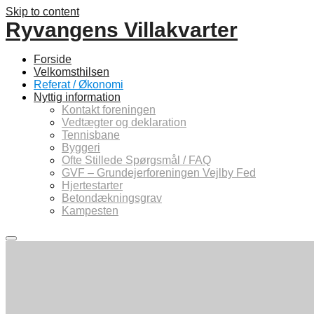
Skip to content
Ryvangens Villakvarter
Forside
Velkomsthilsen
Referat / Økonomi
Nyttig information
Kontakt foreningen
Vedtægter og deklaration
Tennisbane
Byggeri
Ofte Stillede Spørgsmål / FAQ
GVF – Grundejerforeningen Vejlby Fed
Hjertestarter
Betondækningsgrav
Kampesten
Main
menu