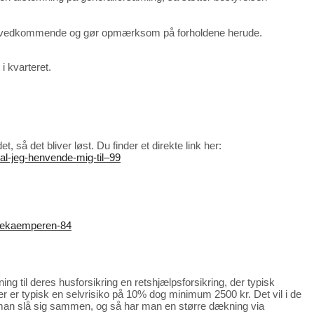
 dig til vedkommende og gør opmærksom på forholdene herude.
i kvarteret.
å det bliver løst. Du finder et direkte link her:
al-jeg-henvende-mig-til–99
rsbekaemperen-84
ing til deres husforsikring en retshjælpsforsikring, der typisk
 er typisk en selvrisiko på 10% dog minimum 2500 kr. Det vil i de
an man slå sig sammen, og så har man en større dækning via