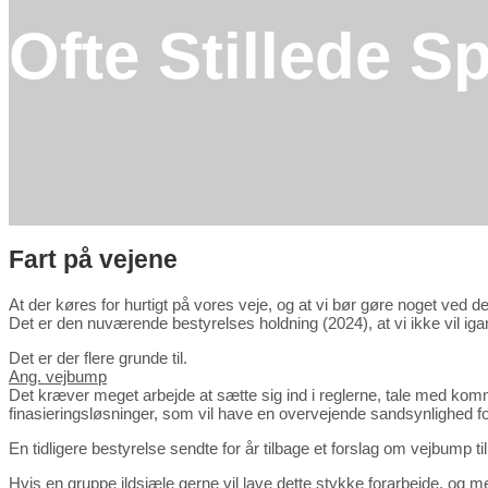
Ofte Stillede 
Fart på vejene
At der køres for hurtigt på vores veje, og at vi bør gøre noget ved 
Det er den nuværende bestyrelses holdning (2024), at vi ikke vil iga
Det er der flere grunde til.
Ang. vejbump
Det kræver meget arbejde at sætte sig ind i reglerne, tale med kommun
finasieringsløsninger, som vil have en overvejende sandsynlighed for
En tidligere bestyrelse sendte for år tilbage et forslag om vejbump t
Hvis en gruppe ildsjæle gerne vil lave dette stykke forarbejde, og me