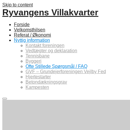
Skip to content
Ryvangens Villakvarter
Forside
Velkomsthilsen
Referat / Økonomi
Nyttig information
Kontakt foreningen
Vedtægter og deklaration
Tennisbane
Byggeri
Ofte Stillede Spørgsmål / FAQ
GVF – Grundejerforeningen Vejlby Fed
Hjertestarter
Betondækningsgrav
Kampesten
Main
menu