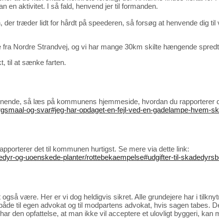
en aktivitet. I så fald, henvend jer til formanden.
 nogen, der træder lidt for hårdt på speederen, så forsøg at henvende
eje fra Nordre Strandvej, og vi har mange 30km skilte hængende spredt 
t, til at sænke farten.
nende, så læs på kommunens hjemmeside, hvordan du rapporterer det, s
poergsmaal-og-svar#jeg-har-opdaget-en-fejl-ved-en-gadelampe-hvem-sk
apporterer det til kommunen hurtigst. Se mere via dette link:
kadedyr-og-uoenskede-planter/rottebekaempelse#udgifter-til-skadedy
gså være. Her er vi dog heldigvis sikret. Alle grundejere har i tilknytn
e til egen advokat og til modpartens advokat, hvis sagen tabes. Der
har den opfattelse, at man ikke vil acceptere et ulovligt byggeri, k