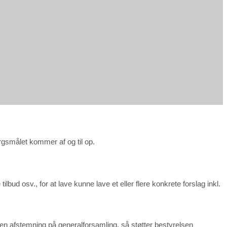
ørgsmålet kommer af og til op.
bud osv., for at lave kunne lave et eller flere konkrete forslag inkl.
 i en afstemning på generalforsamling, så støtter bestyrelsen