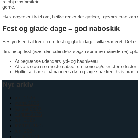
retshjælpsforsikrin-
gerne.
Hvis nogen er i tvivl om, hvilke regler der gælder, ligesom man kan 
Fest og glade dage – god naboskik
Bestyrelsen bakker op om fest og glade dage i villakvarteret. Det 
Ifm. netop fest (især den udendørs slags i sommermånederne) opfordr
At begrænse udendørs lyd- og basniveau
At varsle de nærmeste naboer om sene og/eller større fester i 
Høfligt at banke på naboens dør og tage snakken, hvis man 
Nyt arkiv
juni 2026
marts 2026
januar 2026
august 2025
juni 2025
februar 2025
juni 2024
marts 2024