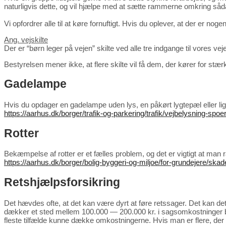
naturligvis dette, og vil hjælpe med at sætte rammerne omkring sådan 
Vi opfordrer alle til at køre fornuftigt. Hvis du oplever, at der er
Ang. vejskilte
Der er “børn leger på vejen” skilte ved alle tre indgange til vores v
Bestyrelsen mener ikke, at flere skilte vil få dem, der kører for stærk
Gadelampe
Hvis du opdager en gadelampe uden lys, en påkørt lygtepæl eller lig
https://aarhus.dk/borger/trafik-og-parkering/trafik/vejbelysning-s
Rotter
Bekæmpelse af rotter er et fælles problem, og det er vigtigt at man r
https://aarhus.dk/borger/bolig-byggeri-og-miljoe/for-grundejere/s
Retshjælpsforsikring
Det hævdes ofte, at det kan være dyrt at føre retssager. Det kan det o
dækker et sted mellem 100.000 — 200.000 kr. i sagsomkostninger båd
fleste tilfælde kunne dække omkostningerne. Hvis man er flere, der 