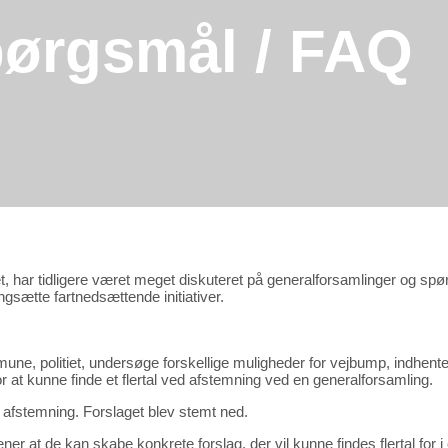
Spørgsmål / FAQ
det, har tidligere været meget diskuteret på generalforsamlinger og sp
ngsætte fartnedsættende initiativer.
e, politiet, undersøge forskellige muligheder for vejbump, indhente til
 at kunne finde et flertal ved afstemning ved en generalforsamling.
il afstemning. Forslaget blev stemt ned.
ner at de kan skabe konkrete forslag, der vil kunne findes flertal for