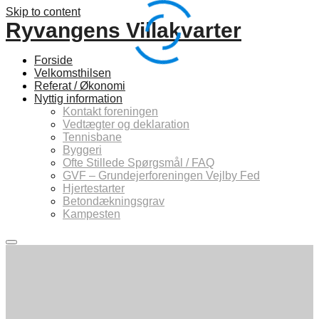
Skip to content
Ryvangens Villakvarter
Forside
Velkomsthilsen
Referat / Økonomi
Nyttig information
Kontakt foreningen
Vedtægter og deklaration
Tennisbane
Byggeri
Ofte Stillede Spørgsmål / FAQ
GVF – Grundejerforeningen Vejlby Fed
Hjertestarter
Betondækningsgrav
Kampesten
Main
menu