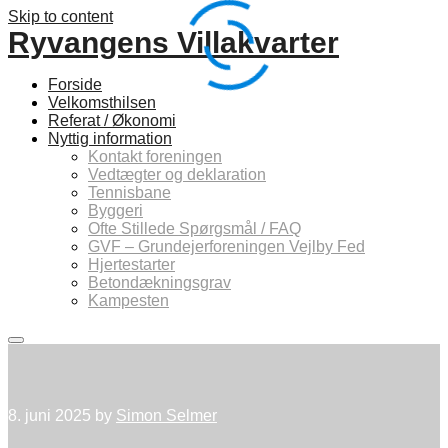
Skip to content
Ryvangens Villakvarter
Forside
Velkomsthilsen
Referat / Økonomi
Nyttig information
Kontakt foreningen
Vedtægter og deklaration
Tennisbane
Byggeri
Ofte Stillede Spørgsmål / FAQ
GVF – Grundejerforeningen Vejlby Fed
Hjertestarter
Betondækningsgrav
Kampesten
Main
menu
8. juni 2025
by
Simon Selmer