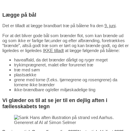
Lægge på bål
Det er tilladt at lægge brandbart træ på bålene fra den
9. juni
.
For at det bliver gode bål som brænder flot, som kan brænde ud
og som ikke er farlige før,under og efter afbrænding, foretrækkes
“brænde”, altså godt træ som er tørt og kan brænde godt, og det er
ligeledes er ligeledes
IKKE tilladt
at lægge følgende på bålene:
haveaffald, da det brænder dårligt og ryger meget
trykimprægneret, malet eller forurenet træ
træ med søm
plastsække
grene med torne (f.eks. tjørnegrene og rosengrene) da
tornene ikke brænder
ikke-brændbare og/eller miljøskadelige ting
Vi glæder os til at se jer til en dejlig aften i
fællesskabets tegn